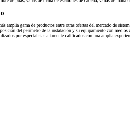
lambre de púas, vallas de malla de eslabones de cadena, vallas de malla 
no
amplia gama de productos entre otras ofertas del mercado de sistemas 
sposición del perímetro de la instalación y su equipamiento con medios d
ealizados por especialistas altamente calificados con una amplia experi