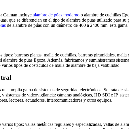
por Caiman incluye
alambre de púas moderno
o alambre de cuchillas Ego
s, que se diferencian en el tipo de alambre de púas utilizado para su p
eras
de alambre de púas con un diámetro de 400 a 2400 mm: esta gama de 
s tipos: barreras planas, malla de cuchillas, barreras piramidales, malla
 el alambre de púas Egoza. Además, fabricamos y suministramos sistemas 
mo varios tipos de obstáculos de malla de alambre de baja visibilidad.
tral
una amplia gama de sistemas de seguridad electrónicos. Se trata de sist
, y sistemas de videovigilancia: cámaras analógicas, HD SDI e IP, sist
res, lectores, actuadores, intercomunicadores y otros equipos.
 varios tipos: vallas metálicas regulares y especializadas, vallas de al