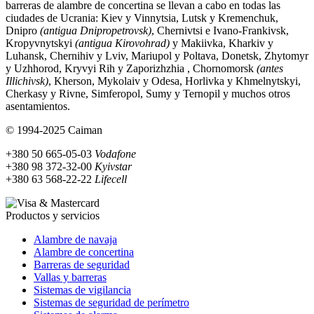
barreras de alambre de concertina se llevan a cabo en todas las
ciudades de Ucrania: Kiev y Vinnytsia, Lutsk y Kremenchuk,
Dnipro
(antigua Dnipropetrovsk)
, Chernivtsi e Ivano-Frankivsk,
Kropyvnytskyi
(antigua Kirovohrad)
y Makiivka, Kharkiv y
Luhansk, Chernihiv y Lviv, Mariupol y Poltava, Donetsk, Zhytomyr
y Uzhhorod, Kryvyi Rih y Zaporizhzhia , Chornomorsk
(antes
Illichivsk)
, Kherson, Mykolaiv y Odesa, Horlivka y Khmelnytskyi,
Cherkasy y Rivne, Simferopol, Sumy y Ternopil y muchos otros
asentamientos.
© 1994-2025 Caiman
+380 50 665-05-03
Vodafone
+380 98 372-32-00
Kyivstar
+380 63 568-22-22
Lifecell
Productos y servicios
Alambre de navaja
Alambre de concertina
Barreras de seguridad
Vallas y barreras
Sistemas de vigilancia
Sistemas de seguridad de perímetro