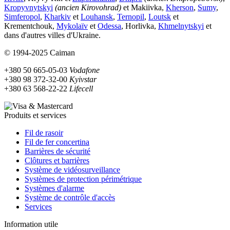
Kropyvnytskyi
(ancien Kirovohrad)
et Makiivka,
Kherson
,
Sumy
,
Simferopol
,
Kharkiv
et
Louhansk
,
Ternopil
,
Loutsk
et
Krementchouk,
Mykolaïv
et
Odessa
, Horlivka,
Khmelnytskyi
et
dans d'autres villes d'Ukraine.
© 1994-2025 Caiman
+380 50 665-05-03
Vodafone
+380 98 372-32-00
Kyivstar
+380 63 568-22-22
Lifecell
Produits et services
Fil de rasoir
Fil de fer concertina
Barrières de sécurité
Clôtures et barrières
Système de vidéosurveillance
Systèmes de protection périmétrique
Systèmes d'alarme
Système de contrôle d'accès
Services
Information utile