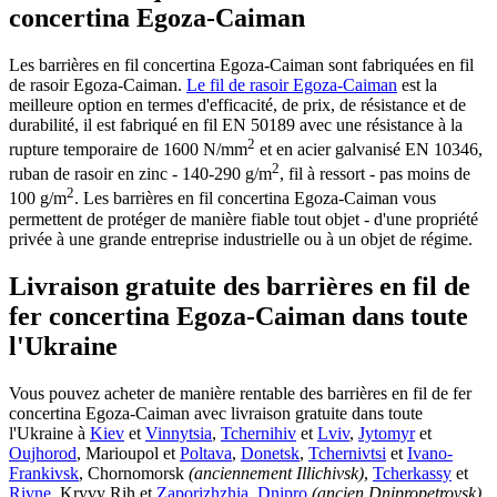
concertina Egoza-Caiman
Les barrières en fil concertina Egoza-Caiman sont fabriquées en fil
de rasoir Egoza-Caiman.
Le fil de rasoir Egoza-Caiman
est la
meilleure option en termes d'efficacité, de prix, de résistance et de
durabilité, il est fabriqué en fil EN 50189 avec une résistance à la
2
rupture temporaire de 1600 N/mm
et en acier galvanisé EN 10346,
2
ruban de rasoir en zinc - 140-290 g/m
, fil à ressort - pas moins de
2
100 g/m
. Les barrières en fil concertina Egoza-Caiman vous
permettent de protéger de manière fiable tout objet - d'une propriété
privée à une grande entreprise industrielle ou à un objet de régime.
Livraison gratuite des barrières en fil de
fer concertina Egoza-Caiman dans toute
l'Ukraine
Vous pouvez acheter de manière rentable des barrières en fil de fer
concertina Egoza-Caiman avec livraison gratuite dans toute
l'Ukraine à
Kiev
et
Vinnytsia
,
Tchernihiv
et
Lviv
,
Jytomyr
et
Oujhorod
, Marioupol et
Poltava
,
Donetsk
,
Tchernivtsi
et
Ivano-
Frankivsk
, Chornomorsk
(anciennement Illichivsk)
,
Tcherkassy
et
Rivne
, Kryvy Rih et
Zaporizhzhia
,
Dnipro
(ancien Dnipropetrovsk)
,