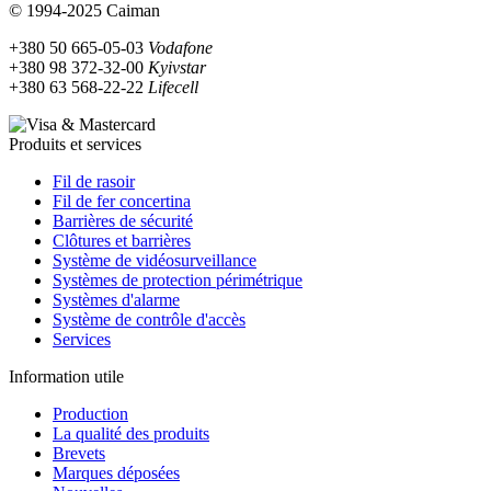
© 1994-2025 Caiman
+380 50 665-05-03
Vodafone
+380 98 372-32-00
Kyivstar
+380 63 568-22-22
Lifecell
Produits et services
Fil de rasoir
Fil de fer concertina
Barrières de sécurité
Clôtures et barrières
Système de vidéosurveillance
Systèmes de protection périmétrique
Systèmes d'alarme
Système de contrôle d'accès
Services
Information utile
Production
La qualité des produits
Brevets
Marques déposées