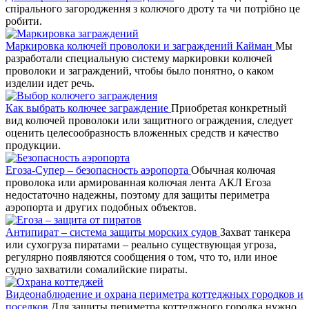
спірального загородження з колючого дроту та чи потрібно це
робити.
Маркировка колючей проволоки и заграждений Кайман
Мы
разработали специальную систему маркировки колючей
проволоки и заграждений, чтобы было понятно, о каком
изделии идет речь.
Как выбрать колючее заграждение
Приобретая конкретный
вид колючей проволоки или защитного ограждения, следует
оценить целесообразность вложенных средств и качество
продукции.
Егоза-Супер – безопасность аэропорта
Обычная колючая
проволока или армированная колючая лента АКЛ Егоза
недостаточно надежны, поэтому для защиты периметра
аэропорта и других подобных объектов.
Антипират – система защиты морских судов
Захват танкера
или сухогруза пиратами – реально существующая угроза,
регулярно появляются сообщения о том, что то, или иное
судно захватили сомалийские пираты.
Видеонаблюдение и охрана периметра коттеджных городков и
поселков
Для защиты периметра коттеджного городка нужно