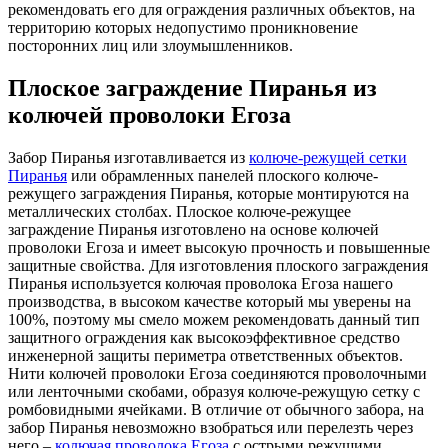
рекомендовать его для ограждения различных объектов, на
территорию которых недопустимо проникновение
посторонних лиц или злоумышленников.
Плоское заграждение Пиранья из
колючей проволоки Егоза
Забор Пиранья изготавливается из
колюче-режущей сетки
Пиранья
или обрамленных панелей плоского колюче-
режущего заграждения Пиранья, которые монтируются на
металлических столбах. Плоское колюче-режущее
заграждение Пиранья изготовлено на основе колючей
проволоки Егоза и имеет высокую прочность и повышенные
защитные свойства. Для изготовления плоского заграждения
Пиранья используется колючая проволока Егоза нашего
производства, в высоком качестве который мы уверены на
100%, поэтому мы смело можем рекомендовать данный тип
защитного ограждения как высокоэффективное средство
инженерной защиты периметра ответственных объектов.
Нити колючей проволоки Егоза соединяются проволочными
или ленточными скобами, образуя колюче-режущую сетку с
ромбовидными ячейками. В отличие от обычного забора, на
забор Пиранья невозможно взобраться или перелезть через
него –
колючая проволока Егоза
с острыми режущими