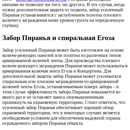
шипами не позволит ни того, ни другого. В тех случая, когда
нужна дополнительная защита от подкопа, забор усиленный
Пиранья устанавливается с заглублением полотна плоского
колючего заграждения ниже уровня грунта на определенную
глубину.
Забор Пиранья и спиральная Егоза
Забор усиленный Пиранья может быть изготовлен на основе
колюче-режущих панелей или полотна из различных типов
армированной колючей ленты. Для производства плоского
колюче-режущего заграждения Пиранья может использоваться
армированная колючая лента Егоза и Концертина. Для
дополнительной защиты забор Пиранья может усиливаться
спиральным или плоским заграждением из армированной
колючей ленты Егоза, устанавливаемым поверх забора – в
этом случае эффективность забора Пиранья повышается во
много раз и не оставляет шанса злоумышленникам
проникнуть на охраняемую территорию. Стоит отметить, что
усиленный забор Пиранья обеспечивает хороший обзор
охраняемой территории, что в некоторых случаях является
необходимым условием для обеспечения надежной охраны
огражденного забором Пиранья объекта.