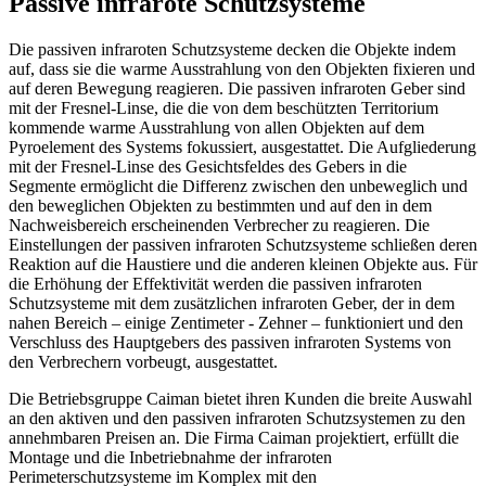
Passive infrarote Schutzsysteme
Die passiven infraroten Schutzsysteme decken die Objekte indem
auf, dass sie die warme Ausstrahlung von den Objekten fixieren und
auf deren Bewegung reagieren. Die passiven infraroten Geber sind
mit der Fresnel-Linse, die die von dem beschützten Territorium
kommende warme Ausstrahlung von allen Objekten auf dem
Pyroelement des Systems fokussiert, ausgestattet. Die Aufgliederung
mit der Fresnel-Linse des Gesichtsfeldes des Gebers in die
Segmente ermöglicht die Differenz zwischen den unbeweglich und
den beweglichen Objekten zu bestimmten und auf den in dem
Nachweisbereich erscheinenden Verbrecher zu reagieren. Die
Einstellungen der passiven infraroten Schutzsysteme schließen deren
Reaktion auf die Haustiere und die anderen kleinen Objekte aus. Für
die Erhöhung der Effektivität werden die passiven infraroten
Schutzsysteme mit dem zusätzlichen infraroten Geber, der in dem
nahen Bereich – einige Zentimeter - Zehner – funktioniert und den
Verschluss des Hauptgebers des passiven infraroten Systems von
den Verbrechern vorbeugt, ausgestattet.
Die Betriebsgruppe Caiman bietet ihren Kunden die breite Auswahl
an den aktiven und den passiven infraroten Schutzsystemen zu den
annehmbaren Preisen an. Die Firma Caiman projektiert, erfüllt die
Montage und die Inbetriebnahme der infraroten
Perimeterschutzsysteme im Komplex mit den