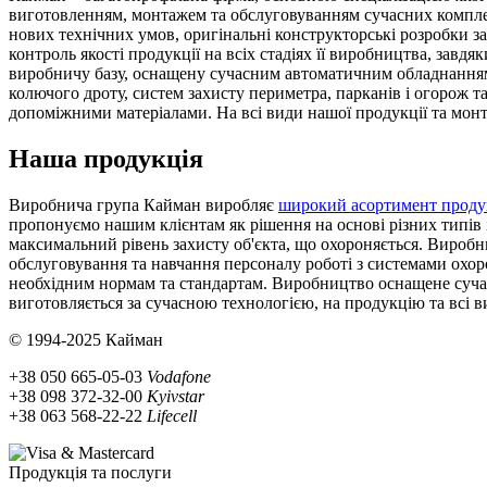
виготовленням, монтажем та обслуговуванням сучасних комплек
нових технічних умов, оригінальні конструкторські розробки з
контроль якості продукції на всіх стадіях її виробництва, за
виробничу базу, оснащену сучасним автоматичним обладнанням,
колючого дроту, систем захисту периметра, парканів і огорож 
допоміжними матеріалами. На всі види нашої продукції та мон
Наша продукція
Виробнича група Кайман виробляє
широкий асортимент проду
пропонуємо нашим клієнтам як рішення на основі різних типів 
максимальний рівень захисту об'єкта, що охороняється. Виробнич
обслуговування та навчання персоналу роботі з системами охор
необхідним нормам та стандартам. Виробництво оснащене суча
виготовляється за сучасною технологією, на продукцію та всі 
© 1994-2025 Кайман
+38 050 665-05-03
Vodafone
+38 098 372-32-00
Kyivstar
+38 063 568-22-22
Lifecell
Продукція та послуги