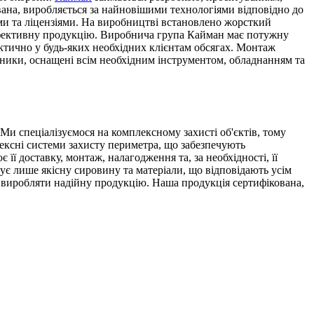
ана, виробляється за найновішими технологіями відповідно до
ми та ліцензіями. На виробництві встановлено жорсткий
коефективну продукцію. Виробнича група Кайман має потужну
тично у будь-яких необхідних клієнтам обсягах. Монтаж
жники, оснащені всім необхідним інструментом, обладнанням та
Ми спеціалізуємося на комплексному захисті об'єктів, тому
лексні системи захисту периметра, що забезпечують
її доставку, монтаж, налагодження та, за необхідності, її
є лише якісну сировину та матеріали, що відповідають усім
виробляти надійну продукцію. Наша продукція сертифікована,