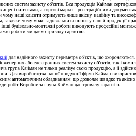
сних систем захисту об'єктів. Вся продукція Кайман сертифіков
ахищені патентами, а торгові марки – реєстраційними документа
вдяки чому наші клієнти отримують лише якісну, надійну та висо
 завдяки чому може задовольнити попит у нашій продукції прак
та інші будівельно-монтажні роботи виконують професійні монта
тажні роботи ми даємо тривалу гарантію.
кції
для надійного захисту периметра об'єктів, що охороняються. 
інженерних або електронних систем захисту об'єктів, так і комп
а група Кайман не тільки реалізує свою продукцію, а й здійснює 
они. Для виробництва нашої продукції фірма Кайман використову
сним автоматичним обладнанням, що дозволяє швидко та якісно 
види робіт Виробнича група Кайман дає тривалу гарантію.