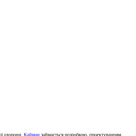
ої охорони.
Кайман
займається розробкою, проектуванням,