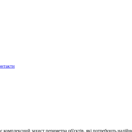
онтакти
є комплексний захист периметра об'єктів, які потребують надійн