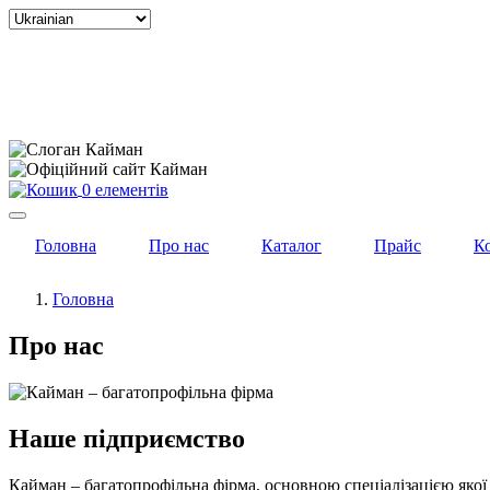
Select
your
language
0 елементів
Головна
Про нас
Каталог
Прайс
К
Головна
Про нас
Наше підприємство
Кайман – багатопрофільна фірма, основною спеціалізацією якої 