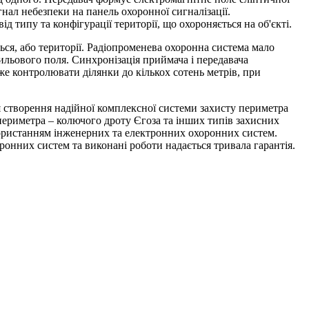
гнал небезпеки на панель охоронної сигналізації.
д типу та конфігурації території, що охороняється на об'єкті.
ся, або території. Радіопроменева охоронна система мало
ильового поля. Синхронізація приймача і передавача
е контролювати ділянки до кількох сотень метрів, при
 створення надійної комплексної системи захисту периметра
периметра – колючого дроту Єгоза та інших типів захисних
ористанням інженерних та електронних охоронних систем.
онних систем та виконані роботи надається тривала гарантія.