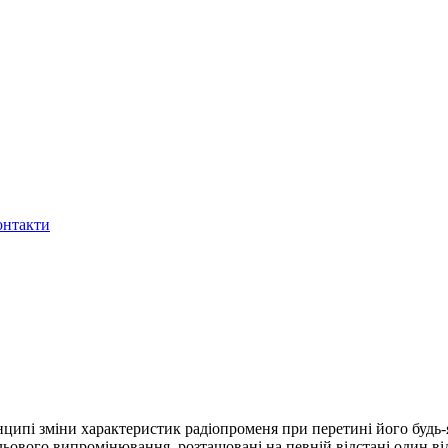
онтакти
нципі зміни характеристик радіопроменя при перетині його будь
ьового випромінювання, розташовані на певній відстані один ві