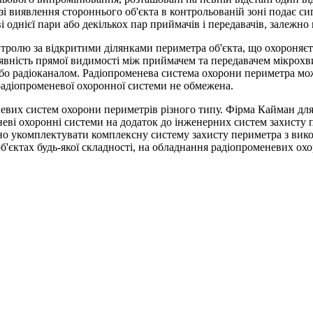
зі виявлення стороннього об'єкта в контрольованій зоні подає си
днієї пари або декількох пар приймачів і передавачів, залежно ві
ролю за відкритими ділянками периметра об'єкта, що охороняєть
явність прямої видимості між приймачем та передавачем мікрохв
бо радіоканалом. Радіопроменева система охорони периметра мож
 радіопроменевої охоронної системи не обмежена.
вих систем охорони периметрів різного типу. Фірма Кайман для
еві охоронні системи на додаток до інженерних систем захисту 
о укомплектувати комплексну систему захисту периметра з вик
єктах будь-якої складності, на обладнання радіопроменевих охор