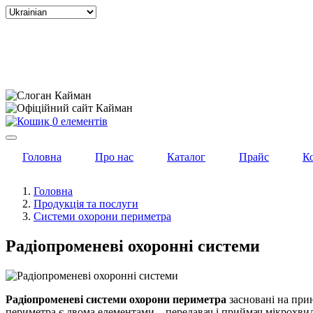
Select
your
language
0 елементів
Головна
Про нас
Каталог
Прайс
К
Головна
Продукція та послуги
Системи охорони периметра
Радіопроменеві охоронні системи
Радіопроменеві системи охорони периметра
засновані на при
периметра є двома елементами – передавач і приймач мікрохвил