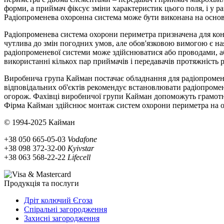
форми, а приймач фіксує зміни характеристик цього поля, і у ра
Радіопроменева охоронна система може бути виконана на основі о
Радіопроменева система охорони периметра призначена для конт
чутлива до змін погодних умов, але обов'язковою вимогою є на
радіопроменевої системи може здійснюватися або проводами, а
використанні кількох пар приймачів і передавачів протяжність
Виробнича група Кайман постачає обладнання для радіопромене
відповідальних об'єктів рекомендує встановлювати радіопромен
огорож. Фахівці виробничої групи Кайман допоможуть грамотн
Фірма Кайман здійснює монтаж систем охорони периметра на об'
© 1994-2025 Кайман
+38 050 665-05-03
Vodafone
+38 098 372-32-00
Kyivstar
+38 063 568-22-22
Lifecell
Продукція та послуги
Дріт колючий Єгоза
Спіральні загородження
Захисні загородження