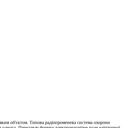
-яким об'єктом. Типова радіопроменева система охорони
д одного. Передавач формує електромагнітне поле еліптичної