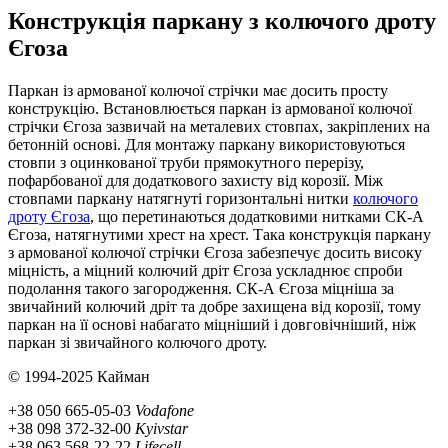
Конструкція паркану з колючого дроту
Єгоза
Паркан із армованої колючої стрічки має досить просту
конструкцію. Встановлюється паркан із армованої колючої
стрічки Єгоза зазвичай на металевих стовпах, закріплених на
бетонній основі. Для монтажу паркану використовуються
стовпи з оцинкованої труби прямокутного перерізу,
пофарбованої для додаткового захисту від корозії. Між
стовпами паркану натягнуті горизонтальні нитки
колючого
дроту Єгоза
, що перетинаються додатковими нитками СК-А
Єгоза, натягнутими хрест на хрест. Така конструкція паркану
з армованої колючої стрічки Єгоза забезпечує досить високу
міцність, а міцний колючий дріт Єгоза ускладнює спроби
подолання такого загородження. СК-А Єгоза міцніша за
звичайний колючий дріт та добре захищена від корозії, тому
паркан на її основі набагато міцніший і довговічніший, ніж
паркан зі звичайного колючого дроту.
© 1994-2025 Кайман
+38 050 665-05-03
Vodafone
+38 098 372-32-00
Kyivstar
+38 063 568-22-22
Lifecell