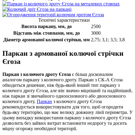
Технічні характеристики
Висота паркану, мм, до
2500
Відстань між стовпами, мм, до
3000
Діаметр армованої колючої стрічки, мм
2,75; 3,1; 3,5; 3,8
Паркан з армованої колючої стрічки
Єгоза
Паркан з колючого дроту Єгоза
є більш досконалим
аналогом паркану з колючого дроту. Паркан з СК-А Єгоза
обходиться дешевше, ніж будь-який інший тип паркану з
колючого дроту Єгоза, але він значно міцніший та надійніший,
ніж паркан зі звичайного одноосновного або двоосновного
колючого дроту.
Паркан
з колючого дроту Єгоза
рекомендується використовувати для того, щоб огородити
будь-яку територію, що має велику довжину лінії периметра. У
цьому випадку використання паркану з колючого дроту Єгоза
дозволить без зайвих витрат встановити недорогу та досить
міцну огорожу необхідної території.