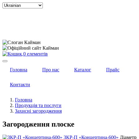
Select
your
language
0 елементів
Головна
Про нас
Каталог
Прайс
Контакти
Головна
Продукція та послуги
Захисні загородження
Загородження плоске
ЗКР-П «Концертина-600»
Діаметр