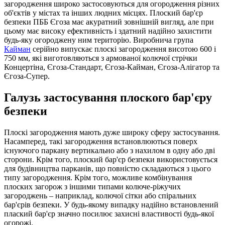
загородження широко застосовуються для огородження різних
об'єктів у містах та інших людних місцях. Плоский бар'єр
безпеки ПББ Єгоза має акуратний зовнішній вигляд, але при
цьому має високу ефективність і здатний надійно захистити
будь-яку огороджену ним територію. Виробнича група
Кайман
серійно випускає плоскі загородження висотою 600 і
750 мм, які виготовляються з армованої колючої стрічки
Концертіна, Єгоза-Стандарт, Єгоза-Кайман, Єгоза-Алігатор та
Єгоза-Супер.
Галузь застосування плоского бар'єру
безпеки
Плоскі загородження мають дуже широку сферу застосування.
Насамперед, такі загородження встановлюються поверх
існуючого паркану вертикально або з нахилом в одну або дві
сторони. Крім того, плоский бар'єр безпеки використовується
для будівництва парканів, що повністю складаються з цього
типу загородження. Крім того, можливе комбінування
плоских загорож з іншими типами колюче-ріжучих
загороджень – наприклад, колючої сітки або спіральних
бар'єрів безпеки. У будь-якому випадку надійно встановлений
плаский бар'єр значно посилює захисні властивості будь-якої
огорожі.