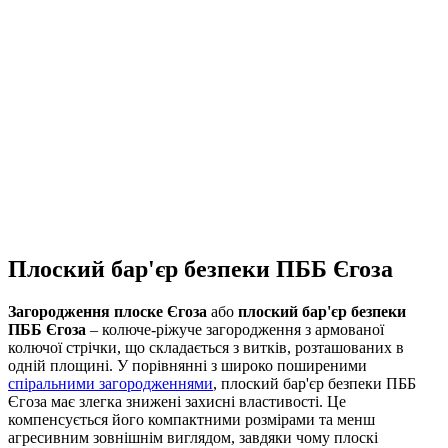
Плоский бар'єр безпеки ПББ Єгоза
Загородження плоске Єгоза
або
плоский бар'єр безпеки
ПББ Єгоза
– колюче-ріжуче загородження з армованої
колючої стрічки, що складається з витків, розташованих в
одній площині. У порівнянні з широко поширеними
спіральними загородженнями
, плоский бар'єр безпеки ПББ
Єгоза має злегка знижені захисні властивості. Це
компенсується його компактними розмірами та менш
агресивним зовнішнім виглядом, завдяки чому плоскі