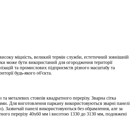
 високу міцність, великий термін служби, естетичний зовнішній
сітки може бути використаний для огородження території
анізацій та промислових підприємств різного масштабу та
торії будь-якого об'єкта.
 та металевих стовпів квадратного перерізу. Зварна сітка
ми. Для виготовлення паркану використовуються зварні панелі
и). Зазвичай панелі використовуються без обрамлення, але за
ного перерізу 40х60 мм і висотою 1330 до 3130 мм, подовжені