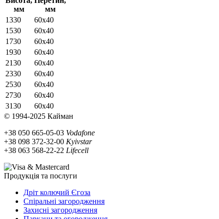
Висота,
Перетин,
мм
мм
1330
60х40
1530
60х40
1730
60х40
1930
60х40
2130
60х40
2330
60х40
2530
60х40
2730
60х40
3130
60х40
© 1994-2025 Кайман
+38 050 665-05-03
Vodafone
+38 098 372-32-00
Kyivstar
+38 063 568-22-22
Lifecell
Продукція та послуги
Дріт колючий Єгоза
Спіральні загородження
Захисні загородження
Паркани та огородження