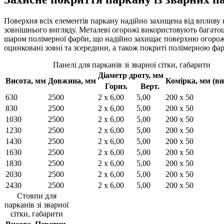
Поверхня всіх елементів паркану надійно захищена від впливу 
зовнішнього вигляду. Металеві огорожі використовують багатоша
шаром полімерної фарби, що надійно захищає поверхню огорожі
оцинковані зовні та зсередини, а також покриті полімерною фа
Панелі для парканів зі зварної сітки, габарити
Діаметр дроту, мм
Висота, мм
Довжина, мм
Комірка, мм (ви
Гориз.
Верт.
630
2500
2 х 6,00
5,00
200 х 50
830
2500
2 х 6,00
5,00
200 х 50
1030
2500
2 х 6,00
5,00
200 х 50
1230
2500
2 х 6,00
5,00
200 х 50
1430
2500
2 х 6,00
5,00
200 х 50
1630
2500
2 х 6,00
5,00
200 х 50
1830
2500
2 х 6,00
5,00
200 х 50
2030
2500
2 х 6,00
5,00
200 х 50
2430
2500
2 х 6,00
5,00
200 х 50
Стовпи для
парканів зі зварної
сітки, габарити