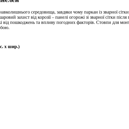
навколишнього середовища, завдяки чому паркан із зварної сітки 
ровий захист від корозії – панелі огорожі зі зварної сітки піс
 від пошкоджень та впливу погодних факторів. Стовпи для монт
рбою.
с. x шир.)