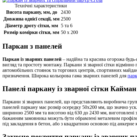
Технічні характеристики
Висота паркану, мм, до
2430
Довжина однієї секції, мм
2500
Діаметр дроту сітки, мм
5 та 6
Розмір комірки сітки, мм
50 х 200
Паркан з панелей
Паркан із зварних панелей
– надійна та красива огорожа будь-
вигляд та простоту монтажу. Паркани зі зварної сітки відмінно
автомобільних стоянок та торгових центрів, спортивних майданч
призначення. Широка кольорова гама зварних панелей для
парк
Панелі паркану із зварної сітки Кайман
Паркани зі зварних панелей, що представляють виробнича група 
панелей паркану має розмір осередку 50х200 мм, що значно у
шириною 2500 мм та висотою від 630 до 2430 мм, виготовлені з 
бажанням замовника можуть бути обрамлені металевим профілем
під закладення в бетон, або з квадратною основою під анкерне 
Захисне покриття паркану із зварних п