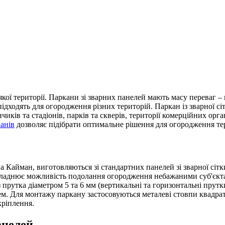
якої території. Паркани зі зварних панелей мають масу переваг –
 підходять для огородження різних територій. Паркан із зварної 
иків та стадіонів, парків та скверів, території комерційних орг
анів
дозволяє підібрати оптимальне рішення для огородження тери
Кайман, виготовляються зі стандартних панелей зі зварної сітки
складнює можливість подолання огородження небажаними суб'єкта
прутка діаметром 5 та 6 мм (вертикальні та горизонтальні прутк
. Для монтажу паркану застосовуються металеві стовпи квадрат
кріплення.
анелей