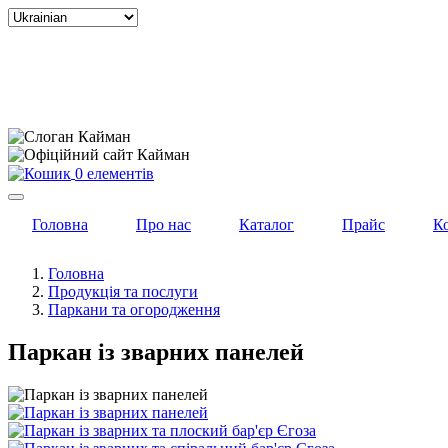
Select
your
language
0 елементів
Головна
Про нас
Каталог
Прайс
К
Головна
Продукція та послуги
Паркани та огородження
Паркан із зварних панелей