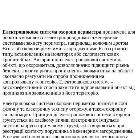
Електрошокова система охорони периметра
призначена для
роботи в комплексі з електропровідними інженерними
системами захисту периметра, наприклад, колючим дротом
Єгоза або колюче-ріжучими загородженнями Єгоза різного
типу, встановлених на ізоляторах або склопластикових
кронштейнах. Використання електрошокової системи на
об'єкті, що охороняється, дозволяє значно підвищити рівень
безпеки, знизити ризик проникнення зловмисника на об'єкт і
своєчасно реагувати на спроби проникнення на
контрольовану територію. Електрошокова система –
високоефективний спосіб захистити відповідальний об'єкт від
проникнення зловмисників з його територію.
Електрошокова система охорони периметра поєднує в собі
фізичну та електричну захисну огорожу, а також охоронну
сигналізацію. Принцип дії електрошокової системи охорони
ґрунтується на слабкому впливі електричних імпульсів
високої напруги при малому струмі, які створюються при
реєстрації контакту порушника з інженерним загородженням.
В результаті порушник, що доторкнувся до колючого дроту