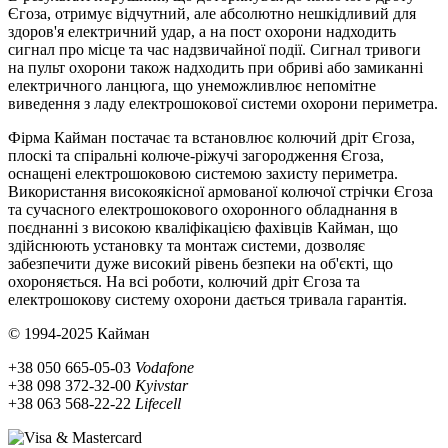
Єгоза, отримує відчутний, але абсолютно нешкідливий для
здоров'я електричний удар, а на пост охорони надходить
сигнал про місце та час надзвичайної події. Сигнал тривоги
на пульт охорони також надходить при обриві або замиканні
електричного ланцюга, що унеможливлює непомітне
виведення з ладу електрошокової системи охорони периметра.
Фірма Кайман постачає та встановлює колючий дріт Єгоза,
плоскі та спіральні колюче-ріжучі загородження Єгоза,
оснащені електрошоковою системою захисту периметра.
Використання високоякісної армованої колючої стрічки Єгоза
та сучасного електрошокового охоронного обладнання в
поєднанні з високою кваліфікацією фахівців Кайман, що
здійснюють установку та монтаж системи, дозволяє
забезпечити дуже високий рівень безпеки на об'єкті, що
охороняється. На всі роботи, колючий дріт Єгоза та
електрошокову систему охорони дається тривала гарантія.
© 1994-2025 Кайман
+38 050 665-05-03
Vodafone
+38 098 372-32-00
Kyivstar
+38 063 568-22-22
Lifecell