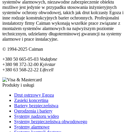
systemów alarmowych, niezawodne zabezpieczenie obiektu
możliwe jest jedynie w przypadku stosowania inżynieryjnych
systemów ochrony obwodowej, takich jak drut kolczasty Egoza i
inne rodzaje konstrukcyjnych barier ochronnych. Profesjonalni
instalatorzy firmy Caiman wykonają wszelkie prace związane z
montażem systemów alarmowych na najwyższym poziomie
technicznym, udzielamy długoterminowej gwarancji na systemy
alarmowe i prace instalacyjne.
© 1994-2025 Caiman
+380 50 665-05-03
Vodafone
+380 98 372-32-00
Kyivstar
+380 63 568-22-22
Lifecell
Produkty i usługi
Drut ostrzowy Egoza
Zasieki koncertina
Bariery bezpieczeństwa
Ogrodzenia i bariery
Systemy nadzoru wideo
Systemy bezpieczeństwa obwodowego
Systemy alarmowe