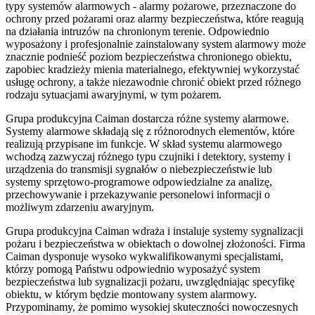
typy systemów alarmowych - alarmy pożarowe, przeznaczone do
ochrony przed pożarami oraz alarmy bezpieczeństwa, które reagują
na działania intruzów na chronionym terenie. Odpowiednio
wyposażony i profesjonalnie zainstalowany system alarmowy może
znacznie podnieść poziom bezpieczeństwa chronionego obiektu,
zapobiec kradzieży mienia materialnego, efektywniej wykorzystać
usługę ochrony, a także niezawodnie chronić obiekt przed różnego
rodzaju sytuacjami awaryjnymi, w tym pożarem.
Grupa produkcyjna Caiman dostarcza różne systemy alarmowe.
Systemy alarmowe składają się z różnorodnych elementów, które
realizują przypisane im funkcje. W skład systemu alarmowego
wchodzą zazwyczaj różnego typu czujniki i detektory, systemy i
urządzenia do transmisji sygnałów o niebezpieczeństwie lub
systemy sprzętowo-programowe odpowiedzialne za analizę,
przechowywanie i przekazywanie personelowi informacji o
możliwym zdarzeniu awaryjnym.
Grupa produkcyjna Caiman wdraża i instaluje systemy sygnalizacji
pożaru i bezpieczeństwa w obiektach o dowolnej złożoności. Firma
Caiman dysponuje wysoko wykwalifikowanymi specjalistami,
którzy pomogą Państwu odpowiednio wyposażyć system
bezpieczeństwa lub sygnalizacji pożaru, uwzględniając specyfikę
obiektu, w którym będzie montowany system alarmowy.
Przypominamy, że pomimo wysokiej skuteczności nowoczesnych