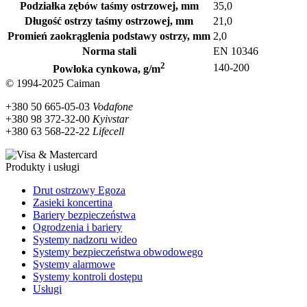
Podziałka zębów taśmy ostrzowej, mm
35,0
Długość ostrzy taśmy ostrzowej, mm
21,0
Promień zaokrąglenia podstawy ostrzy, mm
2,0
Norma stali
EN 10346
2
140-200
Powłoka cynkowa, g/m
© 1994-2025 Caiman
+380 50 665-05-03
Vodafone
+380 98 372-32-00
Kyivstar
+380 63 568-22-22
Lifecell
Produkty i usługi
Drut ostrzowy Egoza
Zasieki koncertina
Bariery bezpieczeństwa
Ogrodzenia i bariery
Systemy nadzoru wideo
Systemy bezpieczeństwa obwodowego
Systemy alarmowe
Systemy kontroli dostępu
Usługi