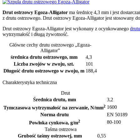
Drut ostrzowy Egoza-Alligator
ma średnicę 4,3 mm i jest dostarcz
z drutu ostrzowego. Drut ostrzowy Egoza-Alligator jest stosowany do
Drut ostrzowy Egoza-Alligator jest wykonany z ocynkowanego
drut
wytrzymałość i długą żywotność.
Główne cechy drutu ostrzowego „Egoza-
Alligator”
średnica drutu ostrzowego, mm
4,3
Liczba zwojów w zwoju, szt.
101
Długość drutu ostrzowego w zwoju, m
188,4
Charakterystyka techniczna
Drut
Średnica drutu, mm
3,2
2
1600
Tymczasowa wytrzymałość na zerwanie, N/mm
Norma drutu
EN 50189
2
80-100
Powłoka cynkowa, g/m
Taśma ostrzowa
Grubość taśmy ostrzowej, mm
0,55