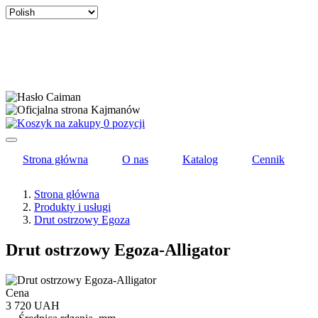
Select
your
language
0 pozycji
Strona główna
O nas
Katalog
Cennik
Strona główna
Produkty i usługi
Drut ostrzowy Egoza
Drut ostrzowy Egoza-Alligator
Cena
3 720 UAH