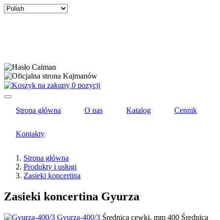
Select
your
language
0 pozycji
Strona główna
O nas
Katalog
Cennik
Kontakty
Strona główna
Produkty i usługi
Zasieki koncertina
Zasieki koncertina Gyurza
Gyurza-400/3
Średnica cewki, mm
400
Średnica