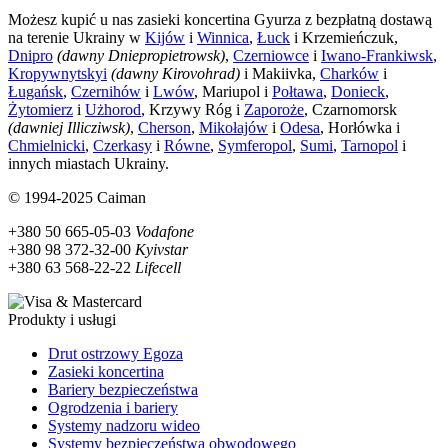
Możesz kupić u nas zasieki koncertina Gyurza z bezpłatną dostawą
na terenie Ukrainy w
Kijów
i
Winnica
,
Łuck
i Krzemieńczuk,
Dnipro
(dawny Dniepropietrowsk)
,
Czerniowce
i
Iwano-Frankiwsk
,
Kropywnytskyi
(dawny Kirovohrad)
i Makiivka,
Charków
i
Ługańsk
,
Czernihów
i
Lwów
, Mariupol i
Połtawa
,
Donieck
,
Żytomierz
i
Użhorod
, Krzywy Róg i
Zaporoże
, Czarnomorsk
(dawniej Illicziwsk)
,
Cherson
,
Mikołajów
i
Odesa
, Horłówka i
Chmielnicki
,
Czerkasy
i
Równe
,
Symferopol
,
Sumi
,
Tarnopol
i
innych miastach Ukrainy.
© 1994-2025 Caiman
+380 50 665-05-03
Vodafone
+380 98 372-32-00
Kyivstar
+380 63 568-22-22
Lifecell
Produkty i usługi
Drut ostrzowy Egoza
Zasieki koncertina
Bariery bezpieczeństwa
Ogrodzenia i bariery
Systemy nadzoru wideo
Systemy bezpieczeństwa obwodowego