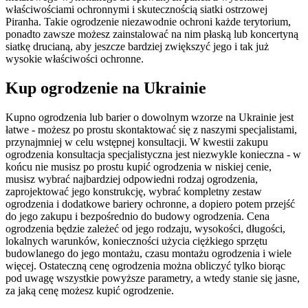
właściwościami ochronnymi i skutecznością siatki ostrzowej
Piranha. Takie ogrodzenie niezawodnie ochroni każde terytorium,
ponadto zawsze możesz zainstalować na nim płaską lub koncertyną
siatkę drucianą, aby jeszcze bardziej zwiększyć jego i tak już
wysokie właściwości ochronne.
Kup ogrodzenie na Ukrainie
Kupno ogrodzenia lub barier o dowolnym wzorze na Ukrainie jest
łatwe - możesz po prostu skontaktować się z naszymi specjalistami,
przynajmniej w celu wstępnej konsultacji. W kwestii zakupu
ogrodzenia konsultacja specjalistyczna jest niezwykle konieczna - w
końcu nie musisz po prostu kupić ogrodzenia w niskiej cenie,
musisz wybrać najbardziej odpowiedni rodzaj ogrodzenia,
zaprojektować jego konstrukcję, wybrać kompletny zestaw
ogrodzenia i dodatkowe bariery ochronne, a dopiero potem przejść
do jego zakupu i bezpośrednio do budowy ogrodzenia. Cena
ogrodzenia będzie zależeć od jego rodzaju, wysokości, długości,
lokalnych warunków, konieczności użycia ciężkiego sprzętu
budowlanego do jego montażu, czasu montażu ogrodzenia i wiele
więcej. Ostateczną cenę ogrodzenia można obliczyć tylko biorąc
pod uwagę wszystkie powyższe parametry, a wtedy stanie się jasne,
za jaką cenę możesz kupić ogrodzenie.