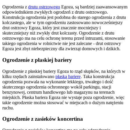
Ogrodzenia z
drutu ostrzowego
Egoza, są bardziej zaawansowanym
odpowiednikiem zwykłych ogrodzeń z drutu ostrzowego.
Konstrukcja ogrodzenia jest podobna do starego ogrodzenia z drutu
kolczastego, ale w tym ogrodzeniu zastosowano nowocześniejszy
drut ostrzowy Egoza, który jest znacznie mocniejszy i
skuteczniejszy niż zwykły drut kolczasty. Ogrodzenie z drutu
ostrzowego ma na celu ochronę terenu przed intruzami, stosowanie
takiego ogrodzenia w rolnictwie nie jest zalecane - drut ostrzowy
Egoza jest zbyt niebezpieczny dla zwierząt domowych i dzikich.
Ogrodzenie z płaskiej bariery
Ogrodzenie z płaskiej bariery Egoza to rząd słupków, na których w
kilku rzędach zainstalowano
płaską barierę
. Taka konstrukcja
ogrodzenia pozwala na wykonanie lekkiego, trwałego i dość
skutecznego ogrodzenia ochronnego wokół parkingu, stacji
benzynowej, centrum handlowego lub magazynu na terenach
miejskich. Płaska bariera Egoza nie wystaje poza ogrodzenie, więc
takie ogrodzenie można stosować w miejscach o dużym natężeniu
ruchu.
Ogrodzenie z zasieków koncertina