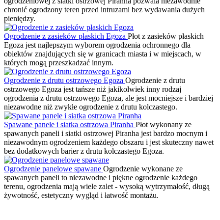
ogrodzeniowej z siatki ostrzowej Piranha pozwala niezawodnie
chronić ogrodzony teren przed intruzami bez wydawania dużych
pieniędzy.
Ogrodzenie z zasieków płaskich Egoza
Płot z zasieków płaskich
Egoza jest najlepszym wyborem ogrodzenia ochronnego dla
obiektów znajdujących się w granicach miasta i w miejscach, w
których mogą przeszkadzać innym.
Ogrodzenie z drutu ostrzowego Egoza
Ogrodzenie z drutu
ostrzowego Egoza jest tańsze niż jakikolwiek inny rodzaj
ogrodzenia z drutu ostrzowego Egoza, ale jest mocniejsze i bardziej
niezawodne niż zwykłe ogrodzenie z drutu kolczastego.
Spawane panele i siatka ostrzowa Piranha
Płot wykonany ze
spawanych paneli i siatki ostrzowej Piranha jest bardzo mocnym i
niezawodnym ogrodzeniem każdego obszaru i jest skuteczny nawet
bez dodatkowych barier z drutu kolczastego Egoza.
Ogrodzenie panelowe spawane
Ogrodzenie wykonane ze
spawanych paneli to niezawodne i piękne ogrodzenie każdego
terenu, ogrodzenia mają wiele zalet - wysoką wytrzymałość, długą
żywotność, estetyczny wygląd i łatwość montażu.