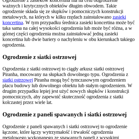
Ogrodzenie z zasieków koncertina ma na celu odgrodzenie
ważnych i krytycznych obiektów długim obwodem. Takie
ogrodzenie składa się ze słupków i pomocniczych konstrukcji
metalowych, na których w kilku rzędach zainstalowano
zasieki
koncertina
. W tym przypadku średnica zasieki koncertina może być
taka sama na całej wysokości ogrodzenia lub może być różna, a w
górnej części ogrodzenia można zainstalować jedną zasieki
koncertina lub dwie bariery o nachyleniu w obu kierunkach takiego
ogrodzenia.
Ogrodzenie z siatki ostrzowej
Ogrodzenia z siatki ostrzowej to ciągły arkusz siatki ostrzowej
Piranha, mocowany na słupkach dowolnego typu. Ogrodzenia z
siatki ostrzowej
Piranha mogą być tymczasowym ogrodzeniem
placu budowy lub dowolnego obiektu lub stałym ogrodzeniem. W
drugim przypadku lepiej jest użyć nowych słupków i konstrukcji
pomocniczych, aby zapewnić skuteczność ogrodzenia z siatki
kolczastej przez wiele lat.
Ogrodzenie z paneli spawanych i siatki ostrzowej
Ogrodzenie z paneli spawanych i siatki ostrzowej to ogrodzenie
łączone, które łączy wytrzymałość i trwałość ogrodzenia
metalowego wykonanego ze spawanych paneli z wysokimi