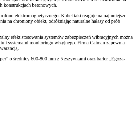
ych konstrukcjach betonowych.
rofonu elektromagnetycznego. Kabel taki reaguje na najmniejsze
ania na chroniony obiekt, odróżniając naturalne hałasy od prób
malny efekt stosowania systemów zabezpieczeń wibracyjnych można
ektu i systemami monitoringu wizyjnego. Firma Caiman zapewnia
gwarancją.
Super” o średnicy 600-800 mm z 5 zszywkami oraz barier „Egoza-