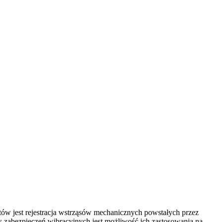
tów jest rejestracja wstrząsów mechanicznych powstałych przez
 zabezpieczeń wibracyjnych jest możliwość ich zastosowania na