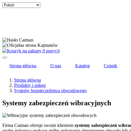
Select
your
language
0 pozycji
Strona główna
O nas
Katalog
Cennik
Strona główna
Produkty i usługi
Systemy bezpieczeństwa obwodowego
Systemy zabezpieczeń wibracyjnych
Firma Caiman oferuje swoim klientom
systemy zabezpieczeń wibra
osobę atakującą podczas próby pokonania chronionego obwodu lub zn