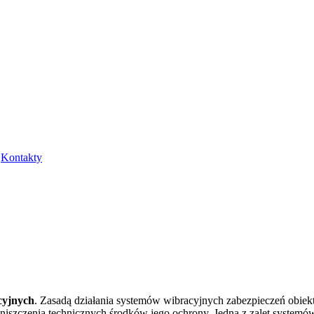
Kontakty
cyjnych
. Zasadą działania systemów wibracyjnych zabezpieczeń obiek
iszczenia technicznych środków jego ochrony. Jedną z zalet systemów