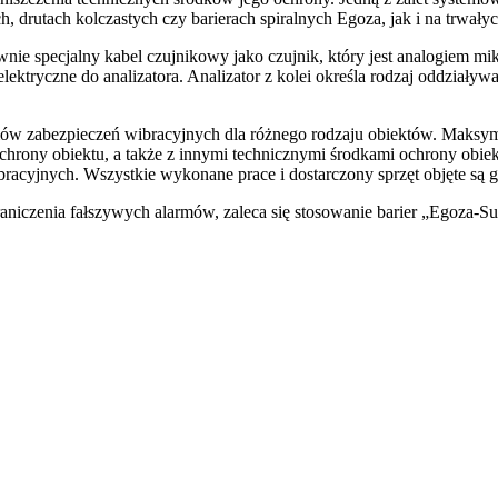
, drutach kolczastych czy barierach spiralnych Egoza, jak i na trwał
e specjalny kabel czujnikowy jako czujnik, który jest analogiem mik
elektryczne do analizatora. Analizator z kolei określa rodzaj oddziaływ
mów zabezpieczeń wibracyjnych dla różnego rodzaju obiektów. Maksy
ochrony obiektu, a także z innymi technicznymi środkami ochrony obi
racyjnych. Wszystkie wykonane prace i dostarczony sprzęt objęte są 
raniczenia fałszywych alarmów, zaleca się stosowanie barier „Egoza-