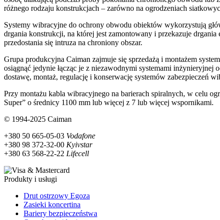
różnego rodzaju konstrukcjach – zarówno na ogrodzeniach siatkowych
Systemy wibracyjne do ochrony obwodu obiektów wykorzystują główni
drgania konstrukcji, na której jest zamontowany i przekazuje drgania 
przedostania się intruza na chroniony obszar.
Grupa produkcyjna Caiman zajmuje się sprzedażą i montażem syste
osiągnąć jedynie łącząc je z niezawodnymi systemami inżynieryjnej 
dostawę, montaż, regulację i konserwację systemów zabezpieczeń wib
Przy montażu kabla wibracyjnego na barierach spiralnych, w celu og
Super” o średnicy 1100 mm lub więcej z 7 lub więcej wspornikami.
© 1994-2025 Caiman
+380 50 665-05-03
Vodafone
+380 98 372-32-00
Kyivstar
+380 63 568-22-22
Lifecell
Produkty i usługi
Drut ostrzowy Egoza
Zasieki koncertina
Bariery bezpieczeństwa