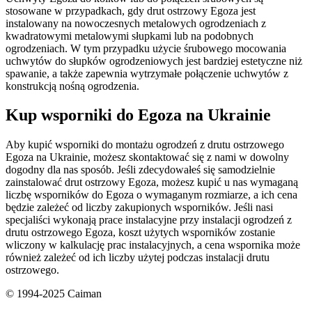
stosowane w przypadkach, gdy drut ostrzowy Egoza jest
instalowany na nowoczesnych metalowych ogrodzeniach z
kwadratowymi metalowymi słupkami lub na podobnych
ogrodzeniach. W tym przypadku użycie śrubowego mocowania
uchwytów do słupków ogrodzeniowych jest bardziej estetyczne niż
spawanie, a także zapewnia wytrzymałe połączenie uchwytów z
konstrukcją nośną ogrodzenia.
Kup wsporniki do Egoza na Ukrainie
Aby kupić wsporniki do montażu ogrodzeń z drutu ostrzowego
Egoza na Ukrainie, możesz skontaktować się z nami w dowolny
dogodny dla nas sposób. Jeśli zdecydowałeś się samodzielnie
zainstalować drut ostrzowy Egoza, możesz kupić u nas wymaganą
liczbę wsporników do Egoza o wymaganym rozmiarze, a ich cena
będzie zależeć od liczby zakupionych wsporników. Jeśli nasi
specjaliści wykonają prace instalacyjne przy instalacji ogrodzeń z
drutu ostrzowego Egoza, koszt użytych wsporników zostanie
wliczony w kalkulację prac instalacyjnych, a cena wspornika może
również zależeć od ich liczby użytej podczas instalacji drutu
ostrzowego.
© 1994-2025 Caiman