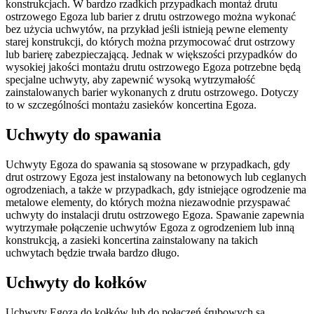
konstrukcjach. W bardzo rzadkich przypadkach montaż drutu
ostrzowego Egoza lub barier z drutu ostrzowego można wykonać
bez użycia uchwytów, na przykład jeśli istnieją pewne elementy
starej konstrukcji, do których można przymocować drut ostrzowy
lub barierę zabezpieczającą. Jednak w większości przypadków do
wysokiej jakości montażu drutu ostrzowego Egoza potrzebne będą
specjalne uchwyty, aby zapewnić wysoką wytrzymałość
zainstalowanych barier wykonanych z drutu ostrzowego. Dotyczy
to w szczególności montażu zasieków koncertina Egoza.
Uchwyty do spawania
Uchwyty Egoza do spawania są stosowane w przypadkach, gdy
drut ostrzowy Egoza jest instalowany na betonowych lub ceglanych
ogrodzeniach, a także w przypadkach, gdy istniejące ogrodzenie ma
metalowe elementy, do których można niezawodnie przyspawać
uchwyty do instalacji drutu ostrzowego Egoza. Spawanie zapewnia
wytrzymałe połączenie uchwytów Egoza z ogrodzeniem lub inną
konstrukcją, a zasieki koncertina zainstalowany na takich
uchwytach będzie trwała bardzo długo.
Uchwyty do kołków
Uchwyty Egoza do kołków lub do połączeń śrubowych są