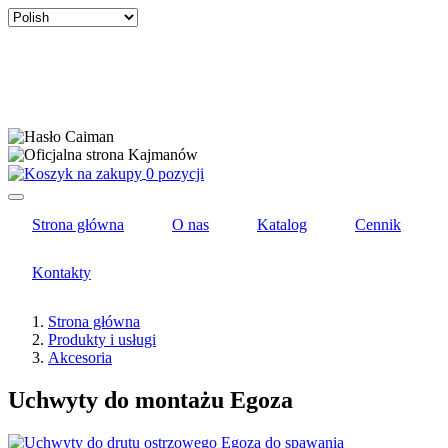
Select
your
language
0 pozycji
Strona główna
O nas
Katalog
Cennik
Kontakty
Strona główna
Produkty i usługi
Akcesoria
Uchwyty do montażu Egoza