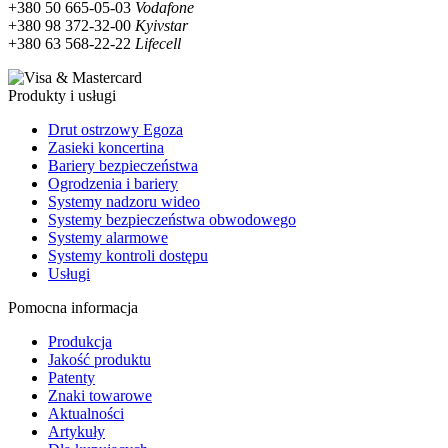
+380 50 665-05-03
Vodafone
+380 98 372-32-00
Kyivstar
+380 63 568-22-22
Lifecell
Produkty i usługi
Drut ostrzowy Egoza
Zasieki koncertina
Bariery bezpieczeństwa
Ogrodzenia i bariery
Systemy nadzoru wideo
Systemy bezpieczeństwa obwodowego
Systemy alarmowe
Systemy kontroli dostępu
Usługi
Pomocna informacja
Produkcja
Jakość produktu
Patenty
Znaki towarowe
Aktualności
Artykuły