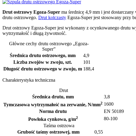
Drut ostrzowy Egoza-Super
ma średnicę 4,9 mm i jest dostarczany
drutu ostrzowego.
Drut kolczasty
Egoza-Super jest stosowany przy b
Drut ostrzowy Egoza-Super jest wykonany z ocynkowanego drutu wy
wytrzymałość i długą żywotność.
Główne cechy drutu ostrzowego „Egoza-
Super”
Średnica drutu ostrzowego, mm
4,9
Liczba zwojów w zwoju, szt.
101
Długość drutu ostrzowego w zwoju, m
188,4
Charakterystyka techniczna
Drut
Średnica drutu, mm
3,8
2
1600
Tymczasowa wytrzymałość na zerwanie, N/mm
Norma drutu
EN 50189
2
80-100
Powłoka cynkowa, g/m
Taśma ostrzowa
Grubość taśmy ostrzowej, mm
0,55