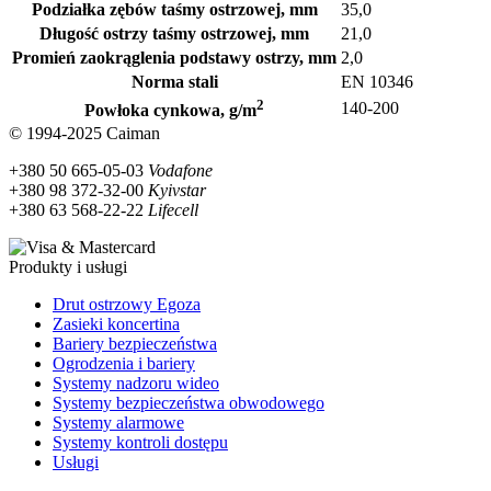
Podziałka zębów taśmy ostrzowej, mm
35,0
Długość ostrzy taśmy ostrzowej, mm
21,0
Promień zaokrąglenia podstawy ostrzy, mm
2,0
Norma stali
EN 10346
2
140-200
Powłoka cynkowa, g/m
© 1994-2025 Caiman
+380 50 665-05-03
Vodafone
+380 98 372-32-00
Kyivstar
+380 63 568-22-22
Lifecell
Produkty i usługi
Drut ostrzowy Egoza
Zasieki koncertina
Bariery bezpieczeństwa
Ogrodzenia i bariery
Systemy nadzoru wideo
Systemy bezpieczeństwa obwodowego
Systemy alarmowe
Systemy kontroli dostępu
Usługi